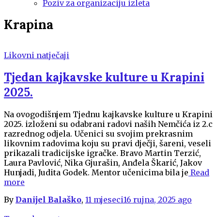
Poziv za organizaciju izleta
Krapina
Likovni natječaji
Tjedan kajkavske kulture u Krapini
2025.
Na ovogodišnjem Tjednu kajkavske kulture u Krapini
2025. izloženi su odabrani radovi naših Nemčića iz 2.c
razrednog odjela. Učenici su svojim prekrasnim
likovnim radovima koju su pravi dječji, šareni, veseli
prikazali tradicijske igračke. Bravo Martin Terzić,
Laura Pavlović, Nika Gjurašin, Anđela Škarić, Jakov
Hunjadi, Judita Godek. Mentor učenicima bila je
Read
more
By
Danijel Balaško
,
11 mjeseci
16 rujna, 2025
ago