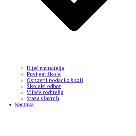
Riječ ravnatelja
Povijest škole
Osnovni podaci o školi
Školski odbor
Vijeće roditelja
Staza slavnih
Nastava