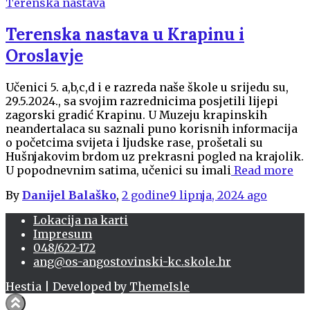
Terenska nastava
Terenska nastava u Krapinu i
Oroslavje
Učenici 5. a,b,c,d i e razreda naše škole u srijedu su,
29.5.2024., sa svojim razrednicima posjetili lijepi
zagorski gradić Krapinu. U Muzeju krapinskih
neandertalaca su saznali puno korisnih informacija
o početcima svijeta i ljudske rase, prošetali su
Hušnjakovim brdom uz prekrasni pogled na krajolik.
U popodnevnim satima, učenici su imali
Read more
By
Danijel Balaško
,
2 godine
9 lipnja, 2024
ago
Lokacija na karti
Impresum
048/622-172
ang@os-angostovinski-kc.skole.hr
Hestia | Developed by
ThemeIsle