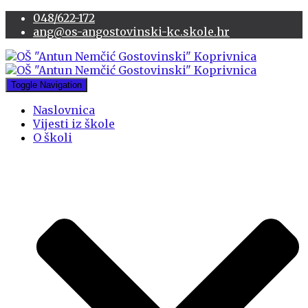
048/622-172
ang@os-angostovinski-kc.skole.hr
Toggle Navigation
Naslovnica
Vijesti iz škole
O školi