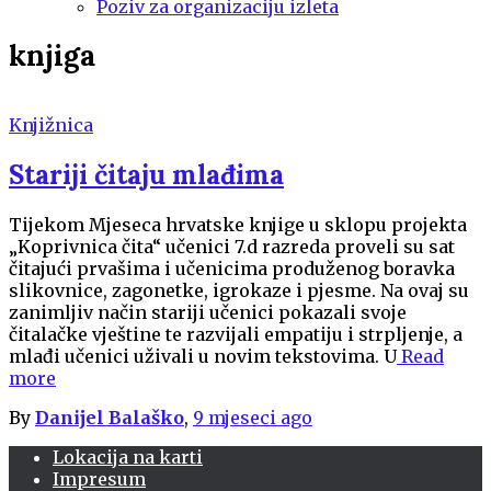
Poziv za organizaciju izleta
knjiga
Knjižnica
Stariji čitaju mlađima
Tijekom Mjeseca hrvatske knjige u sklopu projekta
„Koprivnica čita“ učenici 7.d razreda proveli su sat
čitajući prvašima i učenicima produženog boravka
slikovnice, zagonetke, igrokaze i pjesme. Na ovaj su
zanimljiv način stariji učenici pokazali svoje
čitalačke vještine te razvijali empatiju i strpljenje, a
mlađi učenici uživali u novim tekstovima. U
Read
more
By
Danijel Balaško
,
9 mjeseci
ago
Lokacija na karti
Impresum