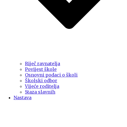
Riječ ravnatelja
Povijest škole
Osnovni podaci o školi
Školski odbor
Vijeće roditelja
Staza slavnih
Nastava