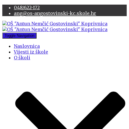
048/622-172
ang@os-angostovinski-kc.skole.hr
Toggle Navigation
Naslovnica
Vijesti iz škole
O školi