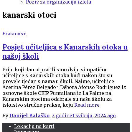
Poziv za organizaciju izleta
kanarski otoci
Erasmus+
Posjet učiteljica s Kanarskih otoka u
našoj školi
Prije koji dan otpratili smo dvije simpatične
učiteljice s Kanarskih otoka kući nakon što su
provele tjedan s nama u školi. Naime, učiteljice
Acerina Pérez Delgado i Débora Afonso Rodríguez iz
osnovne škole CEIP Puntallana iz La Palme na
Kanarskim otocima odabrale su našu školu za
iskustvo stručne prakse, koju
Read more
By
Danijel Balaško
,
2 godine
1 svibnja, 2024
ago
Lokacija na karti
Impresum