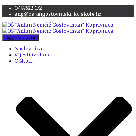
048/622-172
ang@os-angostovinski-kc.skole.hr
Toggle Navigation
Naslovnica
Vijesti iz škole
O školi