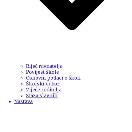
Riječ ravnatelja
Povijest škole
Osnovni podaci o školi
Školski odbor
Vijeće roditelja
Staza slavnih
Nastava