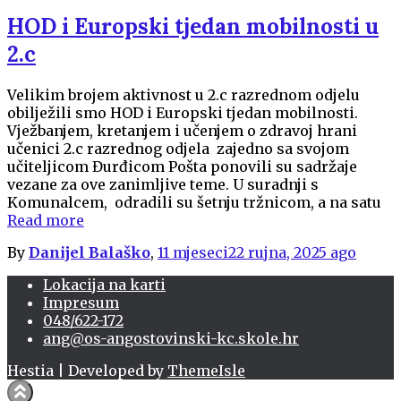
HOD i Europski tjedan mobilnosti u
2.c
Velikim brojem aktivnost u 2.c razrednom odjelu
obilježili smo HOD i Europski tjedan mobilnosti.
Vježbanjem, kretanjem i učenjem o zdravoj hrani
učenici 2.c razrednog odjela zajedno sa svojom
učiteljicom Đurđicom Pošta ponovili su sadržaje
vezane za ove zanimljive teme. U suradnji s
Komunalcem, odradili su šetnju tržnicom, a na satu
Read more
By
Danijel Balaško
,
11 mjeseci
22 rujna, 2025
ago
Lokacija na karti
Impresum
048/622-172
ang@os-angostovinski-kc.skole.hr
Hestia | Developed by
ThemeIsle