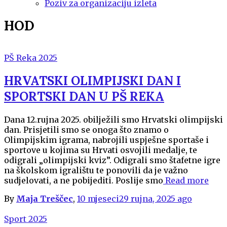
Poziv za organizaciju izleta
HOD
PŠ Reka 2025
HRVATSKI OLIMPIJSKI DAN I
SPORTSKI DAN U PŠ REKA
Dana 12.rujna 2025. obilježili smo Hrvatski olimpijski
dan. Prisjetili smo se onoga što znamo o
Olimpijskim igrama, nabrojili uspješne sportaše i
sportove u kojima su Hrvati osvojili medalje, te
odigrali „olimpijski kviz”. Odigrali smo štafetne igre
na školskom igralištu te ponovili da je važno
sudjelovati, a ne pobijediti. Poslije smo
Read more
By
Maja Treščec
,
10 mjeseci
29 rujna, 2025
ago
Sport 2025