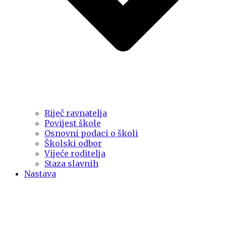
Riječ ravnatelja
Povijest škole
Osnovni podaci o školi
Školski odbor
Vijeće roditelja
Staza slavnih
Nastava