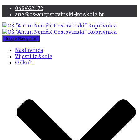
048/622-172
ang@os-angostovinski-kc.skole.hr
Toggle Navigation
Naslovnica
Vijesti iz škole
O školi