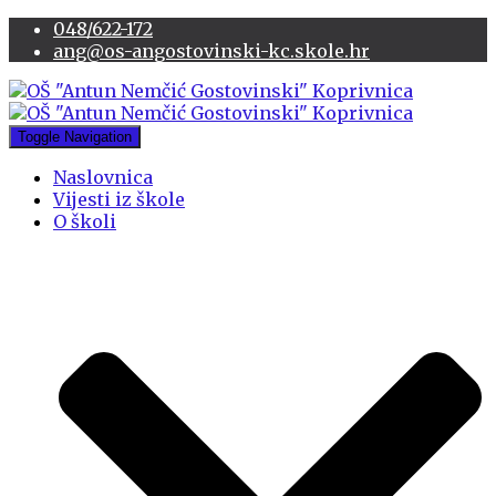
048/622-172
ang@os-angostovinski-kc.skole.hr
Toggle Navigation
Naslovnica
Vijesti iz škole
O školi