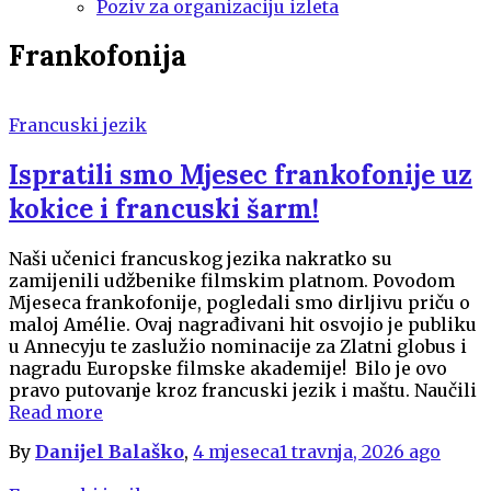
Poziv za organizaciju izleta
Frankofonija
Francuski jezik
Ispratili smo Mjesec frankofonije uz
kokice i francuski šarm!
Naši učenici francuskog jezika nakratko su
zamijenili udžbenike filmskim platnom. Povodom
Mjeseca frankofonije, pogledali smo dirljivu priču o
maloj Amélie. Ovaj nagrađivani hit osvojio je publiku
u Annecyju te zaslužio nominacije za Zlatni globus i
nagradu Europske filmske akademije! Bilo je ovo
pravo putovanje kroz francuski jezik i maštu. Naučili
Read more
By
Danijel Balaško
,
4 mjeseca
1 travnja, 2026
ago