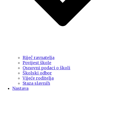
Riječ ravnatelja
Povijest škole
Osnovni podaci o školi
Školski odbor
Vijeće roditelja
Staza slavnih
Nastava