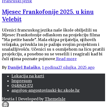
Francuski jezik
Mjesec Frankofonije 2025. u kinu
Velebit
Učenici francuskog jezika naše škole obilježili su
Mjesec Frankofonije odlaskom na projekciju filma
“Ma petite bande”. Mala ekipa prijatelja, njihovih
vršnjaka, privukla im je pažnju svojim projektom i
snalažljivošću. Učenici su s osmijehom na licu pratili
projekciju, a posebno su se veselili i reagirali kad bi
čuli njima poznate pojmove
Read more
By
Danijel Balaško
,
1 godina
27 ožujka, 2025
ago
Lokacija na karti
Impresum
048/622-172
ang@os-angostovinski-kc.skole.hr
Hestia | Developed by
ThemeIsle