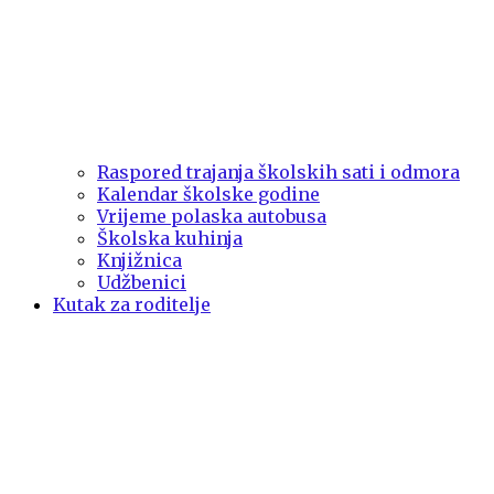
Raspored trajanja školskih sati i odmora
Kalendar školske godine
Vrijeme polaska autobusa
Školska kuhinja
Knjižnica
Udžbenici
Kutak za roditelje