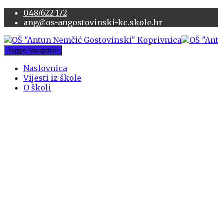
048/622-172
ang@os-angostovinski-kc.skole.hr
Toggle Navigation
Naslovnica
Vijesti iz škole
O školi