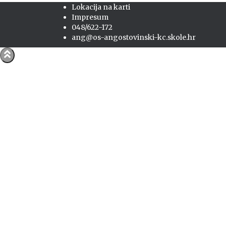
Lokacija na karti
Impresum
048/622-172
ang@os-angostovinski-kc.skole.hr