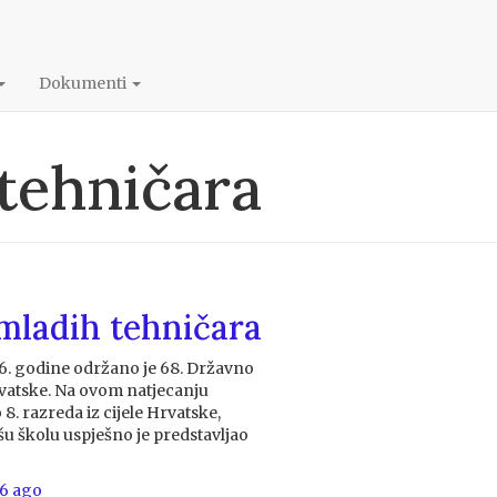
Dokumenti
tehničara
mladih tehničara
26. godine održano je 68. Državno
vatske. Na ovom natjecanju
8. razreda iz cijele Hrvatske,
ašu školu uspješno je predstavljao
26
ago