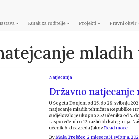
Nastava
Kutak za roditelje
Projekti
Pravni okvir
natejcanje mladih 
Natjecanja
Državno natjecanje 
U Segetu Donjem od 25. do 28. svibnja 20
natjecanje mladih tehničara Republike Hr
sudjelovalo je ukupno 252 učenika od 5. do 
raspoređenih u 12 različitih kategorija. N
učenik 6. d razreda Jakov
Read more
By
Maja Treščec
,
2 mjeseca
31 svibnja, 20