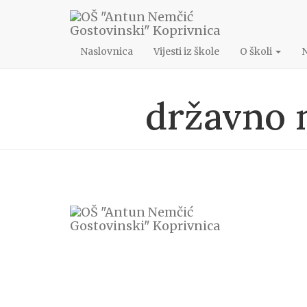
048/622-172
ang@os-angostovinski-kc.skole.hr
Naslovnica
Vijesti iz škole
O školi
državno 