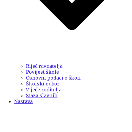
Riječ ravnatelja
Povijest škole
Osnovni podaci o školi
Školski odbor
Vijeće roditelja
Staza slavnih
Nastava