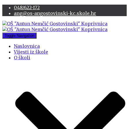
048/622-172
ang@os-angostovinski-kc.skole.hr
Toggle Navigation
Naslovnica
Vijesti iz škole
O školi