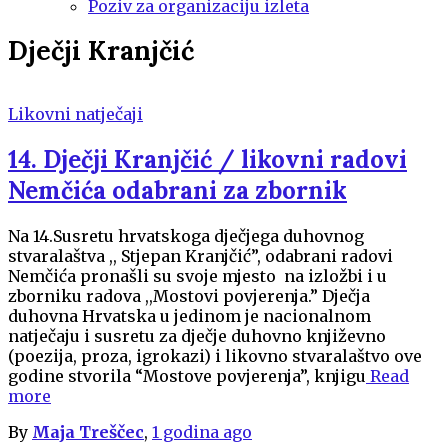
Poziv za organizaciju izleta
Dječji Kranjčić
Likovni natječaji
14. Dječji Kranjčić / likovni radovi
Nemčića odabrani za zbornik
Na 14.Susretu hrvatskoga dječjega duhovnog
stvaralaštva ,, Stjepan Kranjčić”, odabrani radovi
Nemčića pronašli su svoje mjesto na izložbi i u
zborniku radova ,,Mostovi povjerenja.” Dječja
duhovna Hrvatska u jedinom je nacionalnom
natječaju i susretu za dječje duhovno književno
(poezija, proza, igrokazi) i likovno stvaralaštvo ove
godine stvorila “Mostove povjerenja”, knjigu
Read
more
By
Maja Treščec
,
1 godina
ago