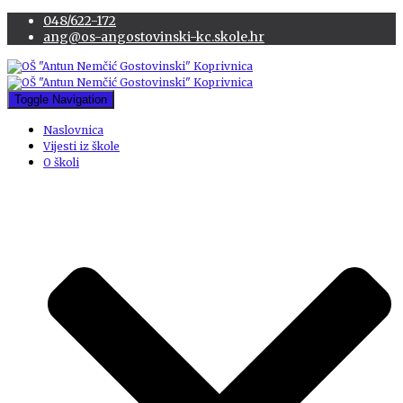
048/622-172
ang@os-angostovinski-kc.skole.hr
Toggle Navigation
Naslovnica
Vijesti iz škole
O školi