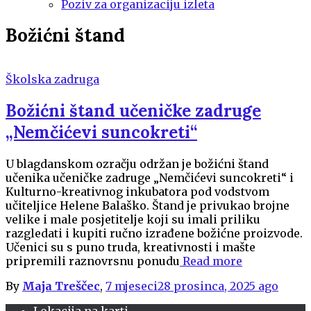
Poziv za organizaciju izleta
Božićni štand
Školska zadruga
Božićni štand učeničke zadruge
„Nemčićevi suncokreti“
U blagdanskom ozračju održan je božićni štand
učenika učeničke zadruge „Nemčićevi suncokreti“ i
Kulturno-kreativnog inkubatora pod vodstvom
učiteljice Helene Balaško. Štand je privukao brojne
velike i male posjetitelje koji su imali priliku
razgledati i kupiti ručno izrađene božićne proizvode.
Učenici su s puno truda, kreativnosti i mašte
pripremili raznovrsnu ponudu
Read more
By
Maja Treščec
,
7 mjeseci
28 prosinca, 2025
ago
Lokacija na karti