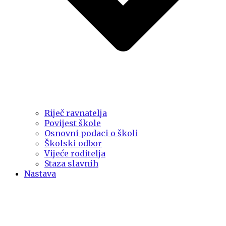
Riječ ravnatelja
Povijest škole
Osnovni podaci o školi
Školski odbor
Vijeće roditelja
Staza slavnih
Nastava