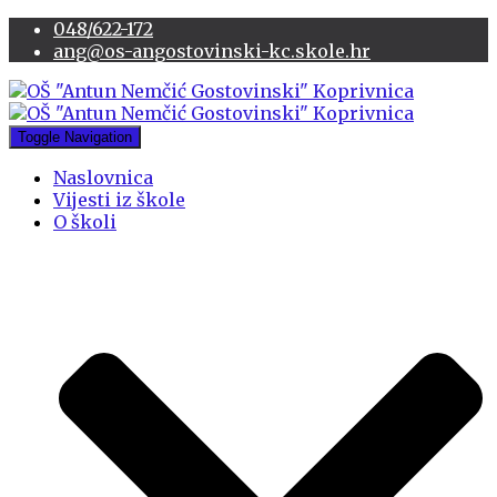
048/622-172
ang@os-angostovinski-kc.skole.hr
Toggle Navigation
Naslovnica
Vijesti iz škole
O školi