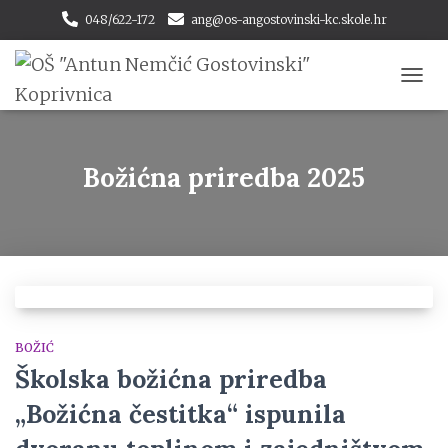
048/622-172
ang@os-angostovinski-kc.skole.hr
TOGG
NAVI
Božićna priredba 2025
BOŽIĆ
Školska božićna priredba
„Božićna čestitka“ ispunila