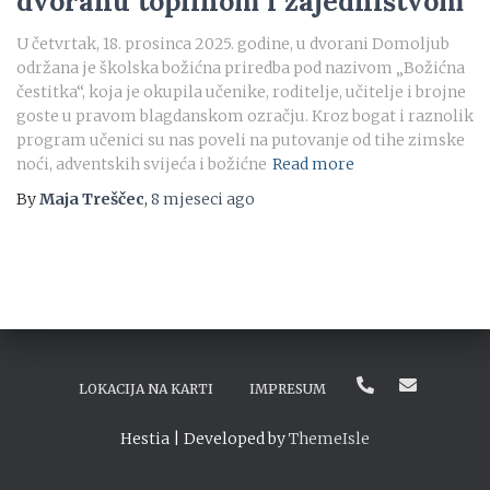
dvoranu toplinom i zajedništvom
U četvrtak, 18. prosinca 2025. godine, u dvorani Domoljub
održana je školska božićna priredba pod nazivom „Božićna
čestitka“, koja je okupila učenike, roditelje, učitelje i brojne
goste u pravom blagdanskom ozračju. Kroz bogat i raznolik
program učenici su nas poveli na putovanje od tihe zimske
noći, adventskih svijeća i božićne
Read more
By
Maja Treščec
,
8 mjeseci
ago
LOKACIJA NA KARTI
IMPRESUM
Hestia | Developed by
ThemeIsle