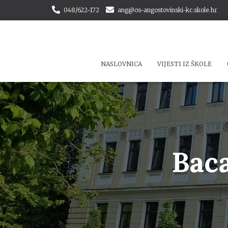
048/622-172
ang@os-angostovinski-kc.skole.hr
NASLOVNICA
VIJESTI IZ ŠKOLE
Baca