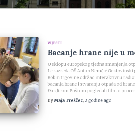
VIJESTI
Bacanje hrane nije u mo
U sklopu europskog tjedna smanjenja otp
1.c razreda OŠ Antun Nemčić Gostovinski 
Robin trgovine održao interaktivnu radio
bacanja hrane i stvaranju otpada od hrane.
Đurđicom Poštom pogledali film o proce
By
Maja Treščec
,
2 godine
ago