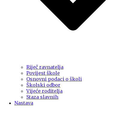
Riječ ravnatelja
Povijest škole
Osnovni podaci o školi
Školski odbor
Vijeće roditelja
Staza slavnih
Nastava