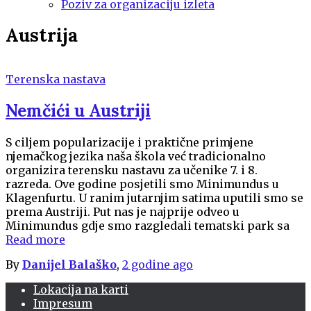
Poziv za organizaciju izleta
Austrija
Terenska nastava
Nemčići u Austriji
S ciljem popularizacije i praktične primjene
njemačkog jezika naša škola već tradicionalno
organizira terensku nastavu za učenike 7. i 8.
razreda. Ove godine posjetili smo Minimundus u
Klagenfurtu. U ranim jutarnjim satima uputili smo se
prema Austriji. Put nas je najprije odveo u
Minimundus gdje smo razgledali tematski park sa
Read more
By
Danijel Balaško
,
2 godine
ago
Lokacija na karti
Impresum