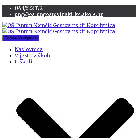
048/622-172
ang@os-angostovinski-kc.skole.hr
Toggle Navigation
Naslovnica
Vijesti iz škole
O školi