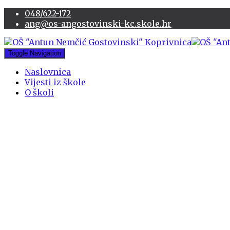
048/622-172
ang@os-angostovinski-kc.skole.hr
Toggle Navigation
Naslovnica
Vijesti iz škole
O školi