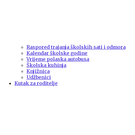
Raspored trajanja školskih sati i odmora
Kalendar školske godine
Vrijeme polaska autobusa
Školska kuhinja
Knjižnica
Udžbenici
Kutak za roditelje