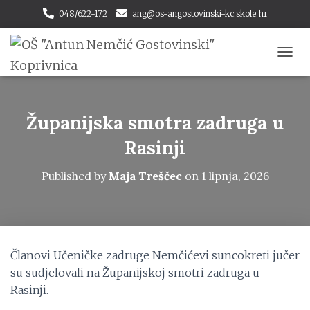
048/622-172
ang@os-angostovinski-kc.skole.hr
T
O
G
G
L
Županijska smotra zadruga u
E
Rasinji
N
A
V
Published by
Maja Treščec
on
1 lipnja, 2026
I
G
A
T
I
O
Članovi Učeničke zadruge Nemčićevi suncokreti jučer
N
su sudjelovali na Županijskoj smotri zadruga u
Rasinji.