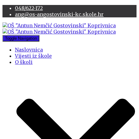
048/622-172
ang@os-angostovinski-kc.skole.hr
Toggle Navigation
Naslovnica
Vijesti iz škole
O školi