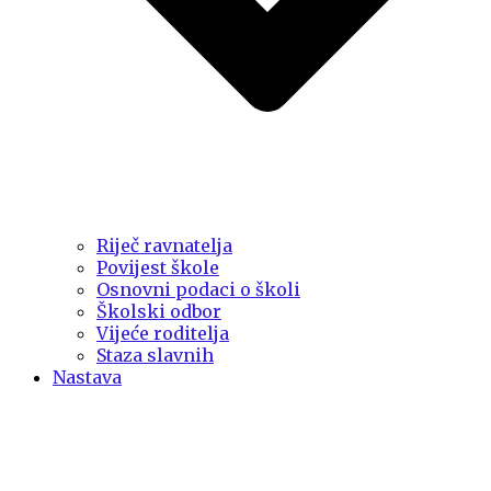
Riječ ravnatelja
Povijest škole
Osnovni podaci o školi
Školski odbor
Vijeće roditelja
Staza slavnih
Nastava