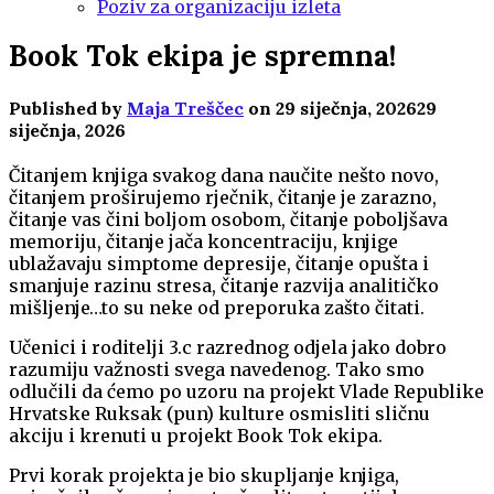
Poziv za organizaciju izleta
Book Tok ekipa je spremna!
Published by
Maja Treščec
on
29 siječnja, 2026
29
siječnja, 2026
Čitanjem knjiga svakog dana naučite nešto novo,
čitanjem proširujemo rječnik, čitanje je zarazno,
čitanje vas čini boljom osobom, čitanje poboljšava
memoriju, čitanje jača koncentraciju, knjige
ublažavaju simptome depresije, čitanje opušta i
smanjuje razinu stresa, čitanje razvija analitičko
mišljenje…to su neke od preporuka zašto čitati.
Učenici i roditelji 3.c razrednog odjela jako dobro
razumiju važnosti svega navedenog. Tako smo
odlučili da ćemo po uzoru na projekt Vlade Republike
Hrvatske Ruksak (pun) kulture osmisliti sličnu
akciju i krenuti u projekt Book Tok ekipa.
Prvi korak projekta je bio skupljanje knjiga,