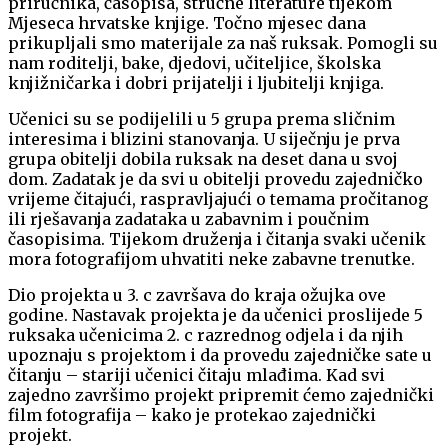
priručnika, časopisa, stručne literature tijekom
Mjeseca hrvatske knjige. Točno mjesec dana
prikupljali smo materijale za naš ruksak. Pomogli su
nam roditelji, bake, djedovi, učiteljice, školska
knjižničarka i dobri prijatelji i ljubitelji knjiga.
Učenici su se podijelili u 5 grupa prema sličnim
interesima i blizini stanovanja. U siječnju je prva
grupa obitelji dobila ruksak na deset dana u svoj
dom. Zadatak je da svi u obitelji provedu zajedničko
vrijeme čitajući, raspravljajući o temama pročitanog
ili rješavanja zadataka u zabavnim i poučnim
časopisima. Tijekom druženja i čitanja svaki učenik
mora fotografijom uhvatiti neke zabavne trenutke.
Dio projekta u 3. c završava do kraja ožujka ove
godine. Nastavak projekta je da učenici proslijede 5
ruksaka učenicima 2. c razrednog odjela i da njih
upoznaju s projektom i da provedu zajedničke sate u
čitanju – stariji učenici čitaju mlađima. Kad svi
zajedno završimo projekt pripremit ćemo zajednički
film fotografija – kako je protekao zajednički
projekt.