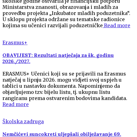
školske godine ostvarila je financijsku potporu
Ministarstva znanosti, obrazovanja i mladih za
provedbu projekta „Inkubator mladih poduzetnika“.
U sklopu projekta održane su tematske radionice
kojima su učenici razvijali poduzetničke
Read more
Erasmus+
OBAVIJEST: Rezultati natječaja za šk. godinu
2026./2027.
ERASMUS+ Učenici koji su se prijavili na Erasmus
natječaj u lipnju 2026. mogu vidjeti svoj uspjeh u
tablici u nastavku dokumenta. Napominjemo da
objavljujemo tzv. bijelu listu, tj. ukupnu listu
rangiranu prema ostvarenim bodovima kandidata.
Read more
Školska zadruga
Nemčićevi suncokreti uljepšali obilježavanje 69.