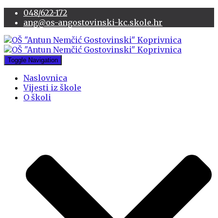
048/622-172
ang@os-angostovinski-kc.skole.hr
Toggle Navigation
Naslovnica
Vijesti iz škole
O školi