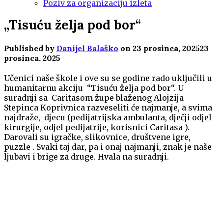
Poziv za organizaciju izleta
„Tisuću želja pod bor“
Published by
Danijel Balaško
on
23 prosinca, 2025
23
prosinca, 2025
Učenici naše škole i ove su se godine rado uključili u
humanitarnu akciju “Tisuću želja pod bor“. U
suradnji sa Caritasom župe blaženog Alojzija
Stepinca Koprivnica razveseliti će najmanje, a svima
najdraže, djecu (pedijatrijska ambulanta, dječji odjel
kirurgije, odjel pedijatrije, korisnici Caritasa ).
Darovali su igračke, slikovnice, društvene igre,
puzzle . Svaki taj dar, pa i onaj najmanji, znak je naše
ljubavi i brige za druge. Hvala na suradnji.