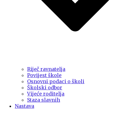
Riječ ravnatelja
Povijest škole
Osnovni podaci o školi
Školski odbor
Vijeće roditelja
Staza slavnih
Nastava