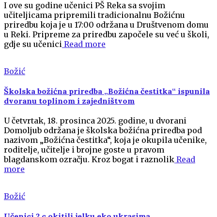
I ove su godine učenici PŠ Reka sa svojim
učiteljicama pripremili tradicionalnu Božićnu
priredbu koja je u 17:00 održana u Društvenom domu
u Reki. Pripreme za priredbu započele su već u školi,
gdje su učenici
Read more
Božić
Školska božićna priredba „Božićna čestitka“ ispunila
dvoranu toplinom i zajedništvom
U četvrtak, 18. prosinca 2025. godine, u dvorani
Domoljub održana je školska božićna priredba pod
nazivom „Božićna čestitka“, koja je okupila učenike,
roditelje, učitelje i brojne goste u pravom
blagdanskom ozračju. Kroz bogat i raznolik
Read
more
Božić
Učenici 2.c okitili jelku eko ukrasima