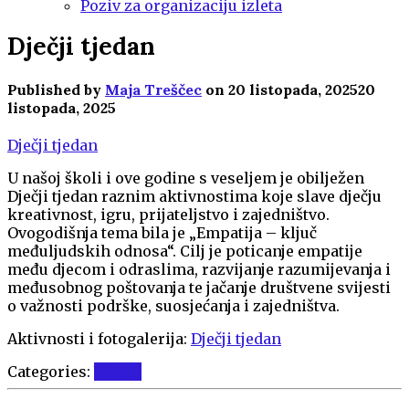
Poziv za organizaciju izleta
Dječji tjedan
Published by
Maja Treščec
on
20 listopada, 2025
20
listopada, 2025
Dječji tjedan
U našoj školi i ove godine s veseljem je obilježen
Dječji tjedan raznim aktivnostima koje slave dječju
kreativnost, igru, prijateljstvo i zajedništvo.
Ovogodišnja tema bila je „Empatija – ključ
međuljudskih odnosa“. Cilj je poticanje empatije
među djecom i odraslima, razvijanje razumijevanja i
međusobnog poštovanja te jačanje društvene svijesti
o važnosti podrške, suosjećanja i zajedništva.
Aktivnosti i fotogalerija:
Dječji tjedan
Categories:
Vijesti