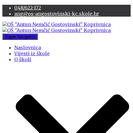
048/622-172
ang@os-angostovinski-kc.skole.hr
Toggle Navigation
Naslovnica
Vijesti iz škole
O školi