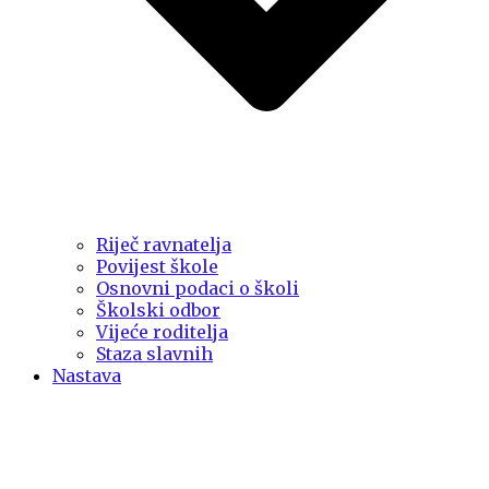
Riječ ravnatelja
Povijest škole
Osnovni podaci o školi
Školski odbor
Vijeće roditelja
Staza slavnih
Nastava