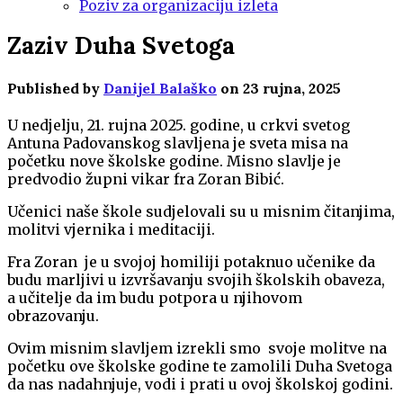
Poziv za organizaciju izleta
Zaziv Duha Svetoga
Published by
Danijel Balaško
on
23 rujna, 2025
U nedjelju, 21. rujna 2025. godine, u crkvi svetog
Antuna Padovanskog slavljena je sveta misa na
početku nove školske godine. Misno slavlje je
predvodio župni vikar fra Zoran Bibić.
Učenici naše škole sudjelovali su u misnim čitanjima,
molitvi vjernika i meditaciji.
Fra Zoran je u svojoj homiliji potaknuo učenike da
budu marljivi u izvršavanju svojih školskih obaveza,
a učitelje da im budu potpora u njihovom
obrazovanju.
Ovim misnim slavljem izrekli smo svoje molitve na
početku ove školske godine te zamolili Duha Svetoga
da nas nadahnjuje, vodi i prati u ovoj školskoj godini.