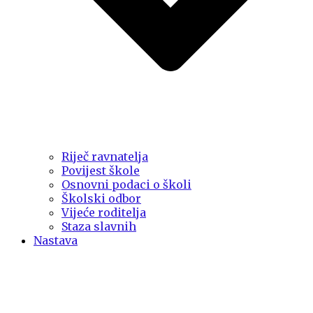
Riječ ravnatelja
Povijest škole
Osnovni podaci o školi
Školski odbor
Vijeće roditelja
Staza slavnih
Nastava