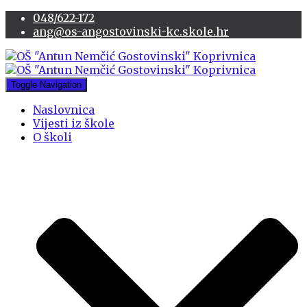
048/622-172
ang@os-angostovinski-kc.skole.hr
Toggle Navigation
Naslovnica
Vijesti iz škole
O školi