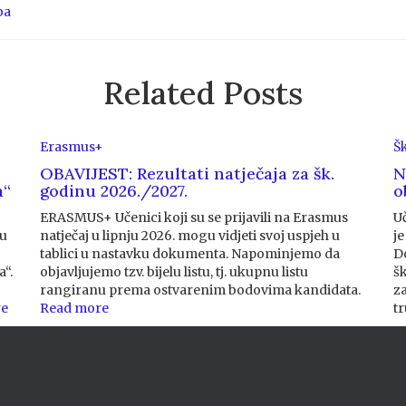
ba
Related Posts
Erasmus+
Š
OBAVIJEST: Rezultati natječaja za šk.
N
a“
godinu 2026./2027.
o
ERASMUS+ Učenici koji su se prijavili na Erasmus
U
ru
natječaj u lipnju 2026. mogu vidjeti svoj uspjeh u
j
tablici u nastavku dokumenta. Napominjemo da
D
“.
objavljujemo tzv. bijelu listu, tj. ukupnu listu
šk
rangiranu prema ostvarenim bodovima kandidata.
z
re
Read more
t