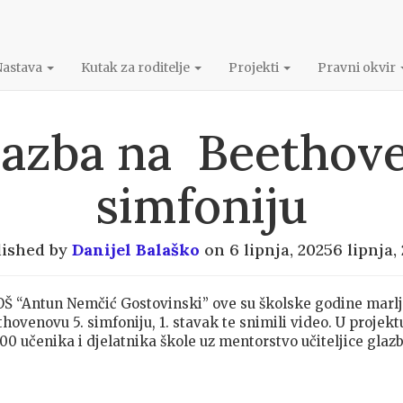
Nastava
Kutak za roditelje
Projekti
Pravni okvir
lazba na Beethov
simfoniju
lished by
Danijel Balaško
on
6 lipnja, 2025
6 lipnja,
i OŠ “Antun Nemčić Gostovinski” ove su školske godine marlj
thovenovu 5. simfoniju, 1. stavak te snimili video. U projek
00 učenika i djelatnika škole uz mentorstvo učiteljice glaz