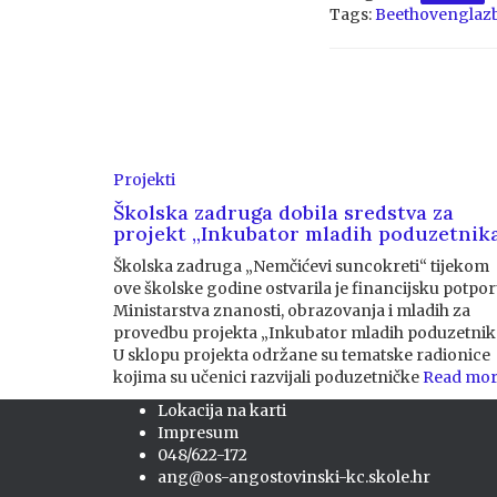
Tags:
Beethoven
glaz
Projekti
Školska zadruga dobila sredstva za
projekt „Inkubator mladih poduzetnik
Školska zadruga „Nemčićevi suncokreti“ tijekom
ove školske godine ostvarila je financijsku potpo
Ministarstva znanosti, obrazovanja i mladih za
provedbu projekta „Inkubator mladih poduzetnika
U sklopu projekta održane su tematske radionice
kojima su učenici razvijali poduzetničke
Read mo
Lokacija na karti
Impresum
048/622-172
ang@os-angostovinski-kc.skole.hr