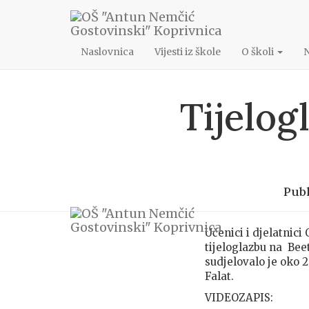
048/622-172
ang@os-angostovinski-kc.skole.hr
Naslovnica
Vijesti iz škole
O školi
Tijelog
Pub
Učenici i djelatnic
tijeloglazbu na Bee
sudjelovalo je oko 2
Falat.
VIDEOZAPIS: