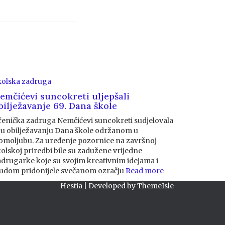
kolska zadruga
emčićevi suncokreti uljepšali
bilježavanje 69. Dana škole
čenička zadruga Nemčićevi suncokreti sudjelovala
e u obilježavanju Dana škole održanom u
omoljubu. Za uređenje pozornice na završnoj
olskoj priredbi bile su zadužene vrijedne
adrugarke koje su svojim kreativnim idejama i
rudom pridonijele svečanom ozračju
Read more
Hestia | Developed by
ThemeIsle