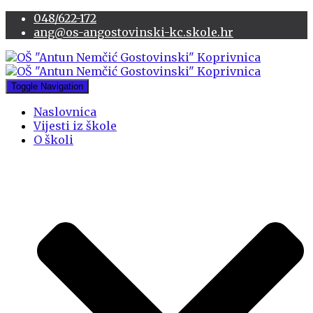
048/622-172
ang@os-angostovinski-kc.skole.hr
Toggle Navigation
Naslovnica
Vijesti iz škole
O školi