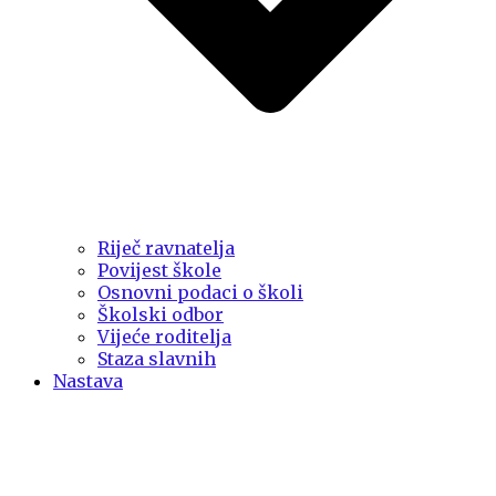
Riječ ravnatelja
Povijest škole
Osnovni podaci o školi
Školski odbor
Vijeće roditelja
Staza slavnih
Nastava