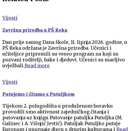
Vijesti
Završna priredba u PŠ Reka
Dan prije samog Dana škole, 11. lipnja 2026. godine, u
PŠ Reka održana je Završna priredba. Učenici i
učiteljice pripremili su veseo program na koji su
pozvani roditelji, bake i djedovi. Učenici su marljivo
uvježbali
Read more
Vijesti
Putujemo i čitamo s Putuljkom
Tijekom 2. polugodišta u produženom boravku
provodili smo aktivnost zajedničkog čitanja i
putovanja uz knjigu Putovanje patuljka Putuljka (M.
Galinec i A. Višnjić Jevtić). Patuljak Putuljko putuje
Europom i upoznaje djecu s drugim kulturama i
Read