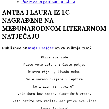
Poziv za organizaciju izleta
ANTEA I LAURA IZ 1.C
NAGRAĐENE NA
MEĐUNARODNOM LITERARNOM
NATJEČAJU
Published by
Maja Treščec
on
26 svibnja, 2025
Ptice sve vide
Ptice vole zeleno i čisto polje,
bistru rijeku, livadu meku.
Vole šareno cvijeće i leptire
koji iza njih ,,vire“.
Vole šumu bez smeća, plastičnih vreća.
Zato pazite što radite- Jer ptice sve vide!
Laura Pavlović