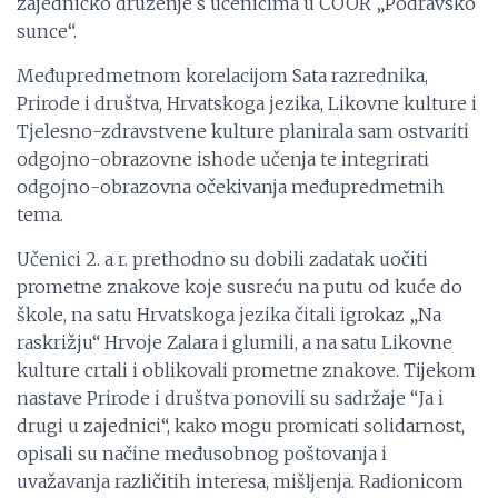
zajedničko druženje s učenicima u COOR „Podravsko
sunce“.
Međupredmetnom korelacijom Sata razrednika,
Prirode i društva, Hrvatskoga jezika, Likovne kulture i
Tjelesno-zdravstvene kulture planirala sam ostvariti
odgojno-obrazovne ishode učenja te integrirati
odgojno-obrazovna očekivanja međupredmetnih
tema.
Učenici 2. a r. prethodno su dobili zadatak uočiti
prometne znakove koje susreću na putu od kuće do
škole, na satu Hrvatskoga jezika čitali igrokaz „Na
raskrižju“ Hrvoje Zalara i glumili, a na satu Likovne
kulture crtali i oblikovali prometne znakove. Tijekom
nastave Prirode i društva ponovili su sadržaje “Ja i
drugi u zajednici“, kako mogu promicati solidarnost,
opisali su načine međusobnog poštovanja i
uvažavanja različitih interesa, mišljenja. Radionicom