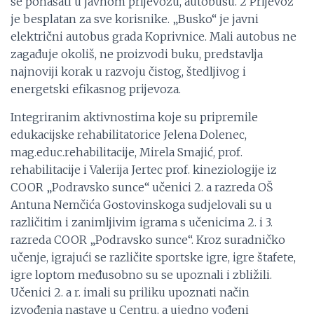
se ponašati u javnom prijevozu, autobusu. 2 Prijevoz
je besplatan za sve korisnike. „Busko“ je javni
električni autobus grada Koprivnice. Mali autobus ne
zagađuje okoliš, ne proizvodi buku, predstavlja
najnoviji korak u razvoju čistog, štedljivog i
energetski efikasnog prijevoza.
Integriranim aktivnostima koje su pripremile
edukacijske rehabilitatorice Jelena Dolenec,
mag.educ.rehabilitacije, Mirela Smajić, prof.
rehabilitacije i Valerija Jertec prof. kineziologije iz
COOR „Podravsko sunce“ učenici 2. a razreda OŠ
Antuna Nemčića Gostovinskoga sudjelovali su u
različitim i zanimljivim igrama s učenicima 2. i 3.
razreda COOR „Podravsko sunce“. Kroz suradničko
učenje, igrajući se različite sportske igre, igre štafete,
igre loptom međusobno su se upoznali i zbližili.
Učenici 2. a r. imali su priliku upoznati način
izvođenja nastave u Centru, a ujedno vođeni