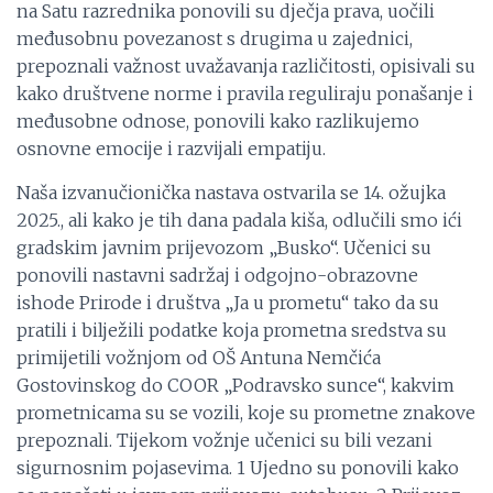
na Satu razrednika ponovili su dječja prava, uočili
međusobnu povezanost s drugima u zajednici,
prepoznali važnost uvažavanja različitosti, opisivali su
kako društvene norme i pravila reguliraju ponašanje i
međusobne odnose, ponovili kako razlikujemo
osnovne emocije i razvijali empatiju.
Naša izvanučionička nastava ostvarila se 14. ožujka
2025., ali kako je tih dana padala kiša, odlučili smo ići
gradskim javnim prijevozom „Busko“. Učenici su
ponovili nastavni sadržaj i odgojno-obrazovne
ishode Prirode i društva „Ja u prometu“ tako da su
pratili i bilježili podatke koja prometna sredstva su
primijetili vožnjom od OŠ Antuna Nemčića
Gostovinskog do COOR „Podravsko sunce“, kakvim
prometnicama su se vozili, koje su prometne znakove
prepoznali. Tijekom vožnje učenici su bili vezani
sigurnosnim pojasevima. 1 Ujedno su ponovili kako