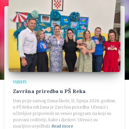
VIJESTI
Završna priredba u PŠ Reka
Dan prije samog Dana škole, 11. lipnja 2026. godine,
u PŠ Reka održana je Završna priredba. Učenici i
učiteljice pripremili su veseo program na koji su
pozvani roditelji, bake i djedovi. Učenici su
marljivo uvježbali
Read more