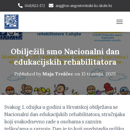
048/622-172
ang@os-angostovinski-kc.skole.hr
T
O
G
G
L
Obilježili smo Nacionalni dan
E
N
edukacijskih rehabilitatora
A
V
Published by
Maja Treščec
on
15 travnja, 2025
I
G
A
T
I
O
Svakog 1. ožujka u godini u Hrvatskoj obilježava se
N
Nacionalni dan edukacijskih rehabilitatora, stručnjaka
koji svakodnevno rade s osobama s raznim
teškoćama u razvoju. Dan je to koji predstavlja priliku