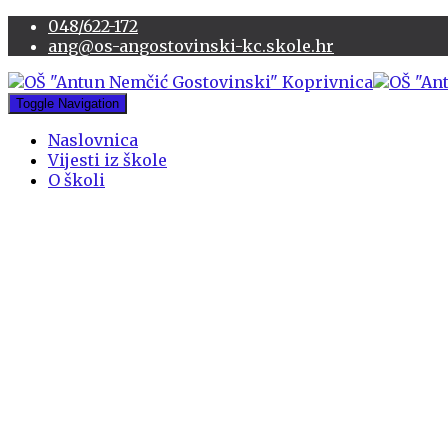
048/622-172
ang@os-angostovinski-kc.skole.hr
Toggle Navigation
Naslovnica
Vijesti iz škole
O školi