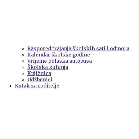
Raspored trajanja školskih sati i odmora
Kalendar školske godine
Vrijeme polaska autobusa
Školska kuhinja
Knjižnica
Udžbenici
Kutak za roditelje