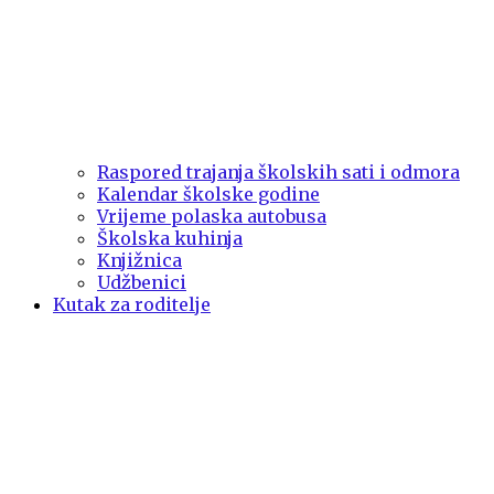
Raspored trajanja školskih sati i odmora
Kalendar školske godine
Vrijeme polaska autobusa
Školska kuhinja
Knjižnica
Udžbenici
Kutak za roditelje