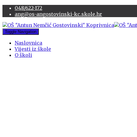
048/622-172
ang@os-angostovinski-kc.skole.hr
Toggle Navigation
Naslovnica
Vijesti iz škole
O školi