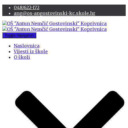
048/622-172
ang@os-angostovinski-kc.skole.hr
Toggle Navigation
Naslovnica
Vijesti iz škole
O školi