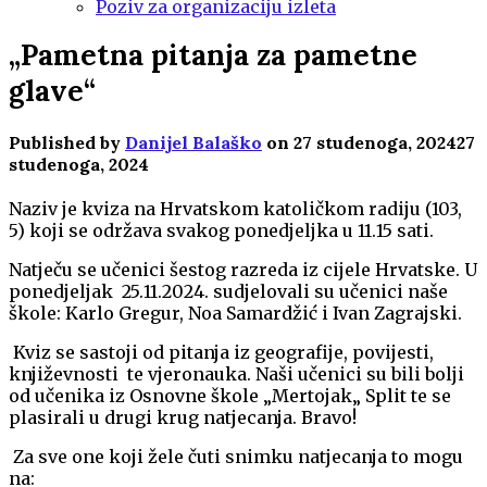
Poziv za organizaciju izleta
„Pametna pitanja za pametne
glave“
Published by
Danijel Balaško
on
27 studenoga, 2024
27
studenoga, 2024
Naziv je kviza na Hrvatskom katoličkom radiju (103,
5) koji se održava svakog ponedjeljka u 11.15 sati.
Natječu se učenici šestog razreda iz cijele Hrvatske. U
ponedjeljak 25.11.2024. sudjelovali su učenici naše
škole: Karlo Gregur, Noa Samardžić i Ivan Zagrajski.
Kviz se sastoji od pitanja iz geografije, povijesti,
književnosti te vjeronauka. Naši učenici su bili bolji
od učenika iz Osnovne škole „Mertojak„ Split te se
plasirali u drugi krug natjecanja. Bravo!
Za sve one koji žele čuti snimku natjecanja to mogu
na: