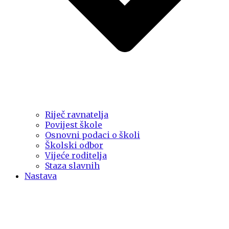
Riječ ravnatelja
Povijest škole
Osnovni podaci o školi
Školski odbor
Vijeće roditelja
Staza slavnih
Nastava