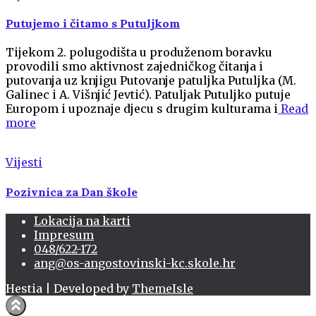
Putujemo i čitamo s Putuljkom
Tijekom 2. polugodišta u produženom boravku
provodili smo aktivnost zajedničkog čitanja i
putovanja uz knjigu Putovanje patuljka Putuljka (M.
Galinec i A. Višnjić Jevtić). Patuljak Putuljko putuje
Europom i upoznaje djecu s drugim kulturama i
Read
more
Vijesti
Pozivnica za Dan škole
Lokacija na karti
Impresum
048/622-172
ang@os-angostovinski-kc.skole.hr
Hestia | Developed by
ThemeIsle