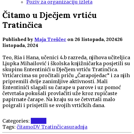
Poziv za organizaciju izleta
Čitamo u Dječjem vrtiću
Tratinčica
Published by
Maja Treščec
on
26 listopada, 2024
26
listopada, 2024
Teo, Ria i Hana, učenici 4.b razreda, njihova učiteljica
Ljupka Mihailović i školska knjižničarka posjetili su
skupinu Ententinići u Dječjem vrtiću Tratinčica.
Vrtićarcima su pročitali priču „Čarapojedac“ i za njih
pripremili dvije zanimljive aktivnosti. Mali
Ententinići slagali su čarape u parove i uz pomoć
četvrtaša pokušali provlačiti uže kroz rupičaste
papirnate čarape. Na kraju su se četvrtaši malo
poigrali i prisjetili se svojih vrtićkih dana.
Categories:
Vijesti
Tags:
čitamo
DV Tratinčica
suradnja