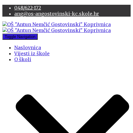
048/622-172
ang@os-angostovinski-kc.skole.hr
Toggle Navigation
Naslovnica
Vijesti iz škole
O školi