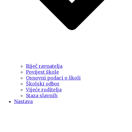
Riječ ravnatelja
Povijest škole
Osnovni podaci o školi
Školski odbor
Vijeće roditelja
Staza slavnih
Nastava