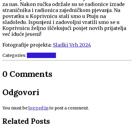
za nas. Nakon ručka održale su se radionice izrade
straničnika i radionica zajedničkom pjevanja. Na
povratku u Koprivnicu stali smo u Ptuju na
sladoledu. Ispunjeni i zadovoljni vratili smo se u
Koprivnicu željno iščekujući posjet novih prijatelja
već iduće jeseni!
Fotografije projekta:
Sladki Vrh 2024
Categories:
Projekti
Vijesti
0 Comments
Odgovori
You must be
logged in
to post a comment.
Related Posts