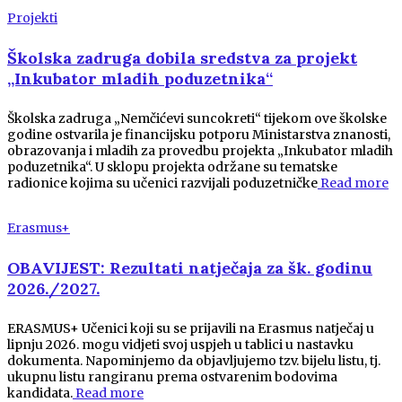
Projekti
Školska zadruga dobila sredstva za projekt
„Inkubator mladih poduzetnika“
Školska zadruga „Nemčićevi suncokreti“ tijekom ove školske
godine ostvarila je financijsku potporu Ministarstva znanosti,
obrazovanja i mladih za provedbu projekta „Inkubator mladih
poduzetnika“. U sklopu projekta održane su tematske
radionice kojima su učenici razvijali poduzetničke
Read more
Erasmus+
OBAVIJEST: Rezultati natječaja za šk. godinu
2026./2027.
ERASMUS+ Učenici koji su se prijavili na Erasmus natječaj u
lipnju 2026. mogu vidjeti svoj uspjeh u tablici u nastavku
dokumenta. Napominjemo da objavljujemo tzv. bijelu listu, tj.
ukupnu listu rangiranu prema ostvarenim bodovima
kandidata.
Read more