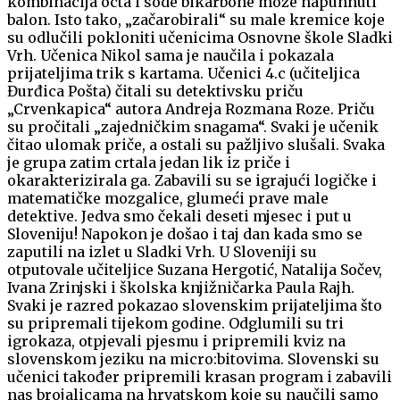
kombinacija octa i sode bikarbone može napuhnuti
balon. Isto tako, „začarobirali“ su male kremice koje
su odlučili pokloniti učenicima Osnovne škole Sladki
Vrh. Učenica Nikol sama je naučila i pokazala
prijateljima trik s kartama. Učenici 4.c (učiteljica
Đurđica Pošta) čitali su detektivsku priču
„Crvenkapica“ autora Andreja Rozmana Roze. Priču
su pročitali „zajedničkim snagama“. Svaki je učenik
čitao ulomak priče, a ostali su pažljivo slušali. Svaka
je grupa zatim crtala jedan lik iz priče i
okarakterizirala ga. Zabavili su se igrajući logičke i
matematičke mozgalice, glumeći prave male
detektive. Jedva smo čekali deseti mjesec i put u
Sloveniju! Napokon je došao i taj dan kada smo se
zaputili na izlet u Sladki Vrh. U Sloveniji su
otputovale učiteljice Suzana Hergotić, Natalija Sočev,
Ivana Zrinjski i školska knjižničarka Paula Rajh.
Svaki je razred pokazao slovenskim prijateljima što
su pripremali tijekom godine. Odglumili su tri
igrokaza, otpjevali pjesmu i pripremili kviz na
slovenskom jeziku na micro:bitovima. Slovenski su
učenici također pripremili krasan program i zabavili
nas brojalicama na hrvatskom koje su naučili samo