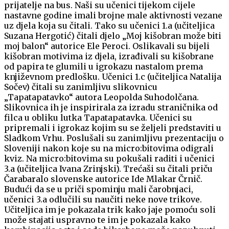
prijatelje na bus. Naši su učenici tijekom cijele
nastavne godine imali brojne male aktivnosti vezane
uz djela koja su čitali. Tako su učenici 1.a (učiteljica
Suzana Hergotić) čitali djelo „Moj kišobran može biti
moj balon“ autorice Ele Peroci. Oslikavali su bijeli
kišobran motivima iz djela, izrađivali su kišobrane
od papira te glumili u igrokazu nastalom prema
književnom predlošku. Učenici 1.c (učiteljica Natalija
Sočev) čitali su zanimljivu slikovnicu
„Tapatapatavko“ autora Leopolda Suhodolčana.
Slikovnica ih je inspirirala za izradu straničnika od
filca u obliku lutka Tapatapatavka. Učenici su
pripremali i igrokaz kojim su se željeli predstaviti u
Sladkom Vrhu. Poslušali su zanimljivu prezentaciju o
Sloveniji nakon koje su na micro:bitovima odigrali
kviz. Na micro:bitovima su pokušali raditi i učenici
3.a (učiteljica Ivana Zrinjski). Trećaši su čitali priču
Čarabaralo slovenske autorice Ide Mlakar Črnič.
Budući da se u priči spominju mali čarobnjaci,
učenici 3.a odlučili su naučiti neke nove trikove.
Učiteljica im je pokazala trik kako jaje pomoću soli
može stajati uspravno te im je pokazala kako