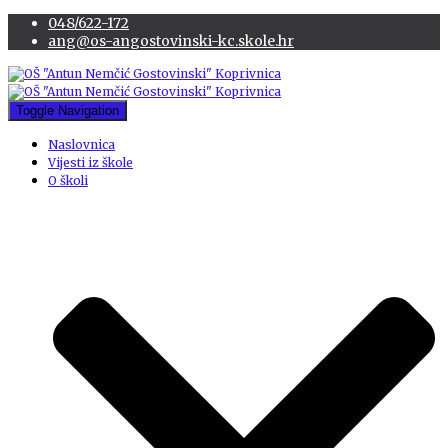
048/622-172
ang@os-angostovinski-kc.skole.hr
Toggle Navigation
Naslovnica
Vijesti iz škole
O školi