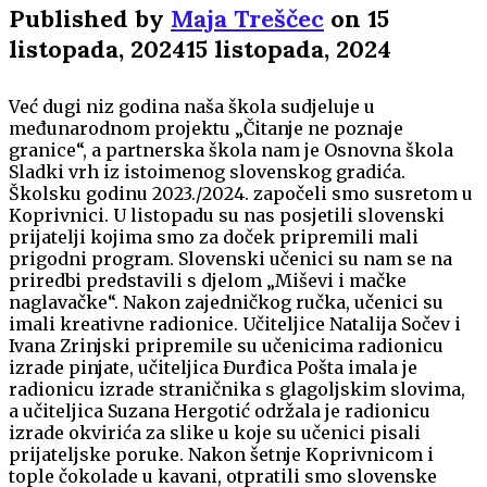
Published by
Maja Treščec
on
15
listopada, 2024
15 listopada, 2024
Već dugi niz godina naša škola sudjeluje u
međunarodnom projektu „Čitanje ne poznaje
granice“, a partnerska škola nam je Osnovna škola
Sladki vrh iz istoimenog slovenskog gradića.
Školsku godinu 2023./2024. započeli smo susretom u
Koprivnici. U listopadu su nas posjetili slovenski
prijatelji kojima smo za doček pripremili mali
prigodni program. Slovenski učenici su nam se na
priredbi predstavili s djelom „Miševi i mačke
naglavačke“. Nakon zajedničkog ručka, učenici su
imali kreativne radionice. Učiteljice Natalija Sočev i
Ivana Zrinjski pripremile su učenicima radionicu
izrade pinjate, učiteljica Đurđica Pošta imala je
radionicu izrade straničnika s glagoljskim slovima,
a učiteljica Suzana Hergotić održala je radionicu
izrade okvirića za slike u koje su učenici pisali
prijateljske poruke. Nakon šetnje Koprivnicom i
tople čokolade u kavani, otpratili smo slovenske