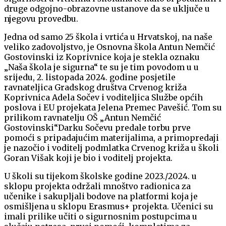
druge odgojno-obrazovne ustanove da se uključe u
njegovu provedbu.
Jedna od samo 25 škola i vrtića u Hrvatskoj, na naše
veliko zadovoljstvo, je Osnovna škola Antun Nemčić
Gostovinski iz Koprivnice koja je stekla oznaku
„Naša škola je sigurna“ te su je tim povodom u u
srijedu, 2. listopada 2024. godine posjetile
ravnateljica Gradskog društva Crvenog križa
Koprivnica Adela Sočev i voditeljica Službe općih
poslova i EU projekata Jelena Premec Pavešić. Tom su
prilikom ravnatelju OŠ „Antun Nemčić
Gostovinski“Darku Sočevu predale torbu prve
pomoći s pripadajućim materijalima, a primopredaji
je nazočio i voditelj podmlatka Crvenog križa u školi
Goran Višak koji je bio i voditelj projekta.
U školi su tijekom školske godine 2023./2024. u
sklopu projekta održali mnoštvo radionica za
učenike i sakupljali bodove na platformi koja je
osmišljena u sklopu Erasmus+ projekta. Učenici su
imali prilike učiti o sigurnosnim postupcima u