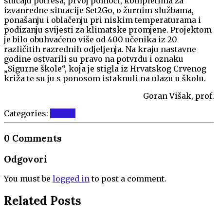
slučaju potresa, prvoj pomoći, kompletima za
izvanredne situacije Set2Go, o žurnim službama,
ponašanju i oblačenju pri niskim temperaturama i
podizanju svijesti za klimatske promjene. Projektom
je bilo obuhvaćeno više od 400 učenika iz 20
različitih razrednih odjeljenja. Na kraju nastavne
godine ostvarili su pravo na potvrdu i oznaku
„Sigurne škole“, koja je stigla iz Hrvatskog Crvenog
križa te su ju s ponosom istaknuli na ulazu u školu.
Goran Višak, prof.
Categories:
Vijesti
0 Comments
Odgovori
You must be
logged in
to post a comment.
Related Posts