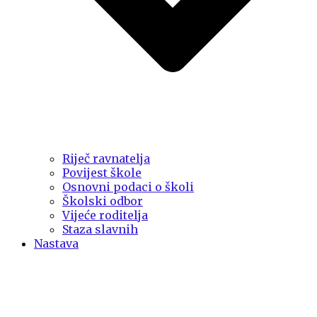
Riječ ravnatelja
Povijest škole
Osnovni podaci o školi
Školski odbor
Vijeće roditelja
Staza slavnih
Nastava