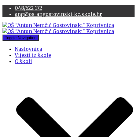
048/622-172
ang@os-angostovinski-kc.skole.hr
Toggle Navigation
Naslovnica
Vijesti iz škole
O školi