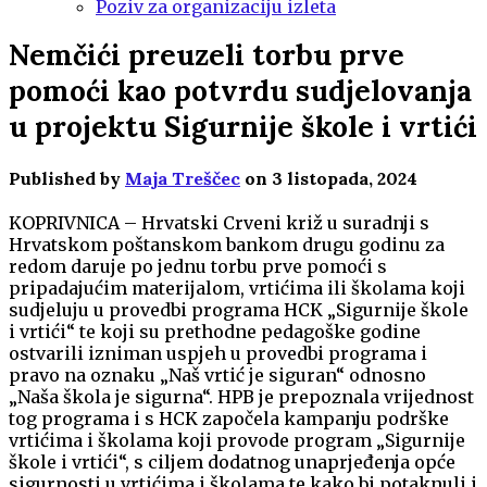
Poziv za organizaciju izleta
Nemčići preuzeli torbu prve
pomoći kao potvrdu sudjelovanja
u projektu Sigurnije škole i vrtići
Published by
Maja Treščec
on
3 listopada, 2024
KOPRIVNICA – Hrvatski Crveni križ u suradnji s
Hrvatskom poštanskom bankom drugu godinu za
redom daruje po jednu torbu prve pomoći s
pripadajućim materijalom, vrtićima ili školama koji
sudjeluju u provedbi programa HCK „Sigurnije škole
i vrtići“ te koji su prethodne pedagoške godine
ostvarili izniman uspjeh u provedbi programa i
pravo na oznaku „Naš vrtić je siguran“ odnosno
„Naša škola je sigurna“. HPB je prepoznala vrijednost
tog programa i s HCK započela kampanju podrške
vrtićima i školama koji provode program „Sigurnije
škole i vrtići“, s ciljem dodatnog unaprjeđenja opće
sigurnosti u vrtićima i školama te kako bi potaknuli i