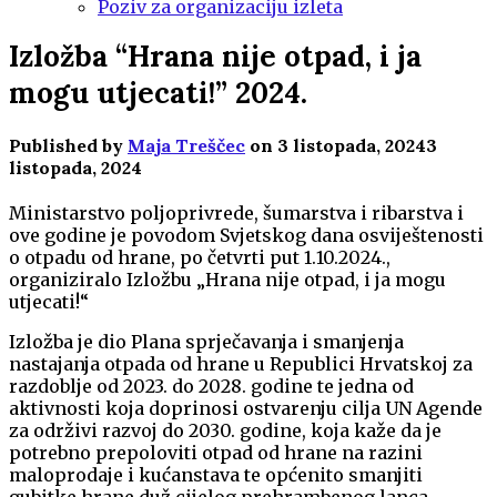
Poziv za organizaciju izleta
Izložba “Hrana nije otpad, i ja
mogu utjecati!” 2024.
Published by
Maja Treščec
on
3 listopada, 2024
3
listopada, 2024
Ministarstvo poljoprivrede, šumarstva i ribarstva i
ove godine je povodom Svjetskog dana osviještenosti
o otpadu od hrane, po četvrti put 1.10.2024.,
organiziralo Izložbu „Hrana nije otpad, i ja mogu
utjecati!“
Izložba je dio Plana sprječavanja i smanjenja
nastajanja otpada od hrane u Republici Hrvatskoj za
razdoblje od 2023. do 2028. godine te jedna od
aktivnosti koja doprinosi ostvarenju cilja UN Agende
za održivi razvoj do 2030. godine, koja kaže da je
potrebno prepoloviti otpad od hrane na razini
maloprodaje i kućanstava te općenito smanjiti