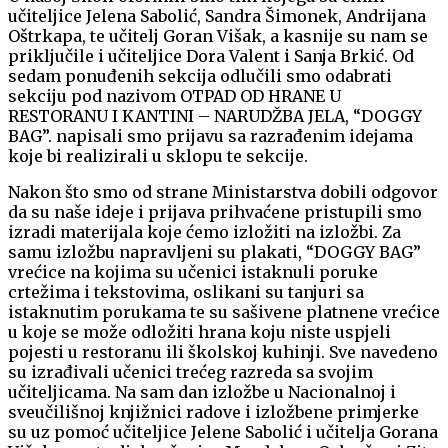
učiteljice Jelena Sabolić, Sandra Šimonek, Andrijana
Oštrkapa, te učitelj Goran Višak, a kasnije su nam se
priključile i učiteljice Dora Valent i Sanja Brkić. Od
sedam ponuđenih sekcija odlučili smo odabrati
sekciju pod nazivom OTPAD OD HRANE U
RESTORANU I KANTINI – NARUDŽBA JELA, “DOGGY
BAG”. napisali smo prijavu sa razrađenim idejama
koje bi realizirali u sklopu te sekcije.
Nakon što smo od strane Ministarstva dobili odgovor
da su naše ideje i prijava prihvaćene pristupili smo
izradi materijala koje ćemo izložiti na izložbi. Za
samu izložbu napravljeni su plakati, “DOGGY BAG”
vrećice na kojima su učenici istaknuli poruke
crtežima i tekstovima, oslikani su tanjuri sa
istaknutim porukama te su sašivene platnene vrećice
u koje se može odložiti hrana koju niste uspjeli
pojesti u restoranu ili školskoj kuhinji. Sve navedeno
su izrađivali učenici trećeg razreda sa svojim
učiteljicama. Na sam dan izložbe u Nacionalnoj i
sveučilišnoj knjižnici radove i izložbene primjerke
su uz pomoć učiteljice Jelene Sabolić i učitelja Gorana