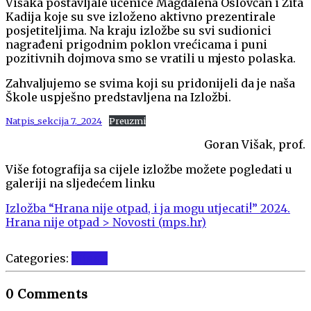
Višaka postavljale učenice Magdalena Oslovčan i Zita
Kadija koje su sve izloženo aktivno prezentirale
posjetiteljima. Na kraju izložbe su svi sudionici
nagrađeni prigodnim poklon vrećicama i puni
pozitivnih dojmova smo se vratili u mjesto polaska.
Zahvaljujemo se svima koji su pridonijeli da je naša
Škole uspješno predstavljena na Izložbi.
Natpis_sekcija 7._2024
Preuzmi
Goran Višak, prof.
Više fotografija sa cijele izložbe možete pogledati u
galeriji na sljedećem linku
Izložba “Hrana nije otpad, i ja mogu utjecati!” 2024.
Hrana nije otpad > Novosti (mps.hr)
Categories:
Vijesti
0 Comments