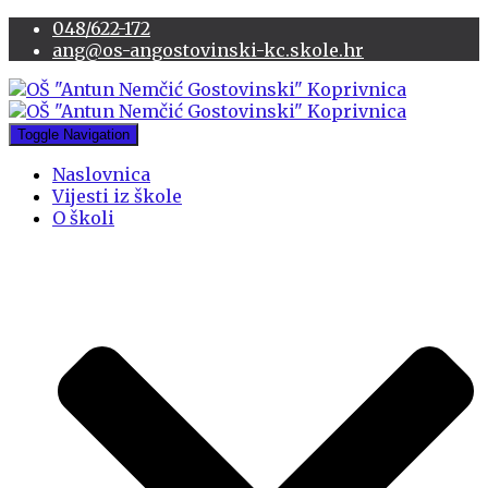
048/622-172
ang@os-angostovinski-kc.skole.hr
Toggle Navigation
Naslovnica
Vijesti iz škole
O školi