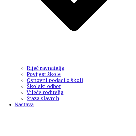
Riječ ravnatelja
Povijest škole
Osnovni podaci o školi
Školski odbor
Vijeće roditelja
Staza slavnih
Nastava