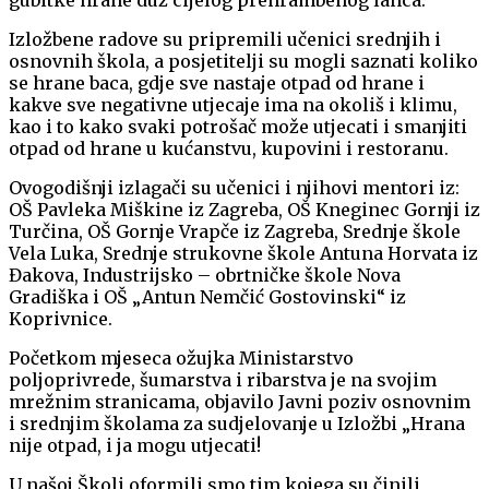
gubitke hrane duž cijelog prehrambenog lanca.
Izložbene radove su pripremili učenici srednjih i
osnovnih škola, a posjetitelji su mogli saznati koliko
se hrane baca, gdje sve nastaje otpad od hrane i
kakve sve negativne utjecaje ima na okoliš i klimu,
kao i to kako svaki potrošač može utjecati i smanjiti
otpad od hrane u kućanstvu, kupovini i restoranu.
Ovogodišnji izlagači su učenici i njihovi mentori iz:
OŠ Pavleka Miškine iz Zagreba, OŠ Kneginec Gornji iz
Turčina, OŠ Gornje Vrapče iz Zagreba, Srednje škole
Vela Luka, Srednje strukovne škole Antuna Horvata iz
Đakova, Industrijsko – obrtničke škole Nova
Gradiška i OŠ „Antun Nemčić Gostovinski“ iz
Koprivnice.
Početkom mjeseca ožujka Ministarstvo
poljoprivrede, šumarstva i ribarstva je na svojim
mrežnim stranicama, objavilo Javni poziv osnovnim
i srednjim školama za sudjelovanje u Izložbi „Hrana
nije otpad, i ja mogu utjecati!
U našoj Školi oformili smo tim kojega su činili