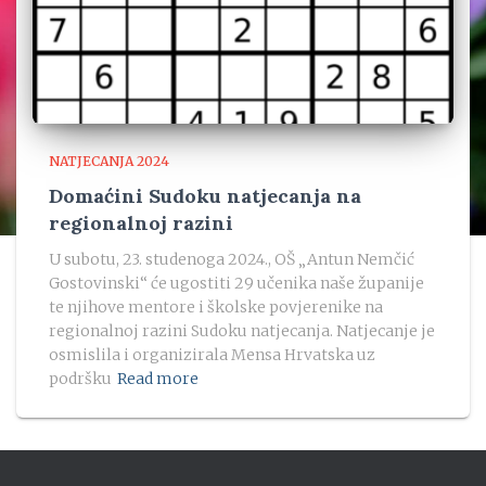
NATJECANJA 2024
Domaćini Sudoku natjecanja na
regionalnoj razini
U subotu, 23. studenoga 2024., OŠ „Antun Nemčić
Gostovinski“ će ugostiti 29 učenika naše županije
te njihove mentore i školske povjerenike na
regionalnoj razini Sudoku natjecanja. Natjecanje je
osmislila i organizirala Mensa Hrvatska uz
podršku
Read more