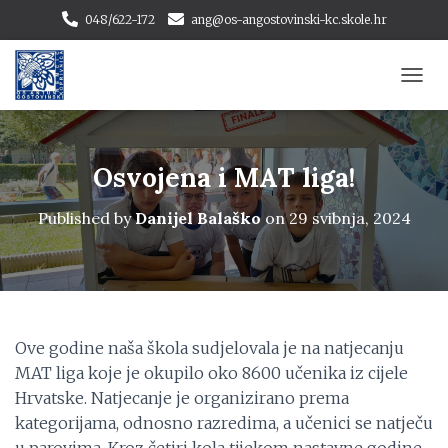
048/622-172
ang@os-angostovinski-kc.skole.hr
T
O
G
G
L
Osvojena i MAT liga!
E
N
Published by
Danijel Balaško
on
29 svibnja, 2024
A
V
I
G
A
T
I
Ove godine naša škola sudjelovala je na natjecanju
O
MAT liga koje je okupilo oko 8600 učenika iz cijele
N
Hrvatske. Natjecanje je organizirano prema
kategorijama, odnosno razredima, a učenici se natječu