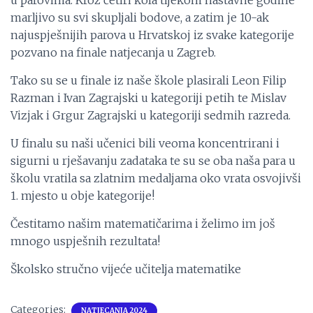
u parovima. Kroz četiri kola tijekom nastavne godine
marljivo su svi skupljali bodove, a zatim je 10-ak
najuspješnijih parova u Hrvatskoj iz svake kategorije
pozvano na finale natjecanja u Zagreb.
Tako su se u finale iz naše škole plasirali Leon Filip
Razman i Ivan Zagrajski u kategoriji petih te Mislav
Vizjak i Grgur Zagrajski u kategoriji sedmih razreda.
U finalu su naši učenici bili veoma koncentrirani i
sigurni u rješavanju zadataka te su se oba naša para u
školu vratila sa zlatnim medaljama oko vrata osvojivši
1. mjesto u obje kategorije!
Čestitamo našim matematičarima i želimo im još
mnogo uspješnih rezultata!
Školsko stručno vijeće učitelja matematike
Categories:
NATJECANJA 2024