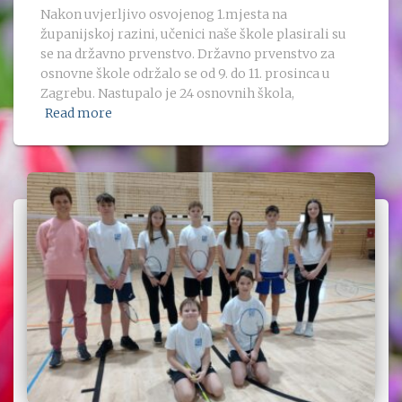
Nakon uvjerljivo osvojenog 1.mjesta na
županijskoj razini, učenici naše škole plasirali su
se na državno prvenstvo. Državno prvenstvo za
osnovne škole održalo se od 9. do 11. prosinca u
Zagrebu. Nastupalo je 24 osnovnih škola,
Read more