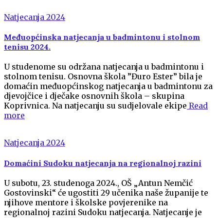
Natjecanja 2024
Međuopćinska natjecanja u badmintonu i stolnom
tenisu 2024.
U studenome su održana natjecanja u badmintonu i
stolnom tenisu. Osnovna škola ”Đuro Ester” bila je
domaćin međuopćinskog natjecanja u badmintonu za
djevojčice i dječake osnovnih škola – skupina
Koprivnica. Na natjecanju su sudjelovale ekipe
Read
more
Natjecanja 2024
Domaćini Sudoku natjecanja na regionalnoj razini
U subotu, 23. studenoga 2024., OŠ „Antun Nemčić
Gostovinski“ će ugostiti 29 učenika naše županije te
njihove mentore i školske povjerenike na
regionalnoj razini Sudoku natjecanja. Natjecanje je