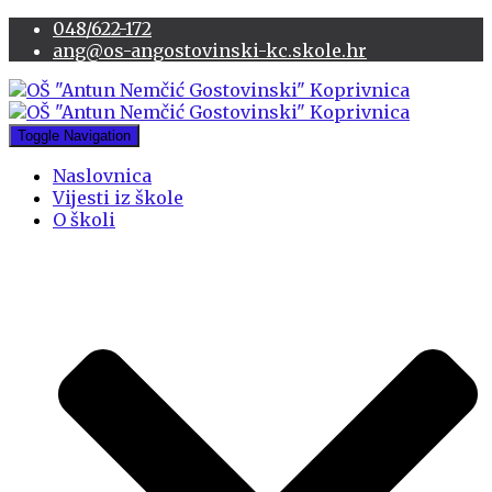
048/622-172
ang@os-angostovinski-kc.skole.hr
Toggle Navigation
Naslovnica
Vijesti iz škole
O školi