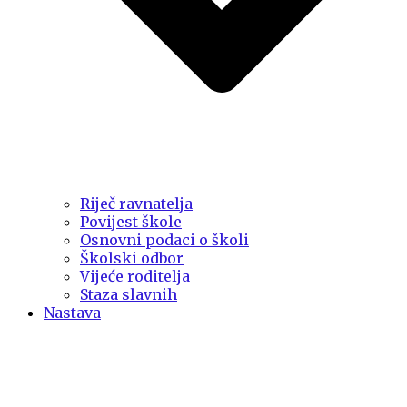
Riječ ravnatelja
Povijest škole
Osnovni podaci o školi
Školski odbor
Vijeće roditelja
Staza slavnih
Nastava