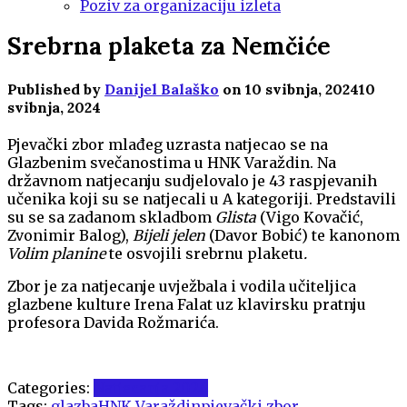
Poziv za organizaciju izleta
Srebrna plaketa za Nemčiće
Published by
Danijel Balaško
on
10 svibnja, 2024
10
svibnja, 2024
Pjevački zbor mlađeg uzrasta natjecao se na
Glazbenim svečanostima u HNK Varaždin. Na
državnom natjecanju sudjelovalo je 43 raspjevanih
učenika koji su se natjecali u A kategoriji. Predstavili
su se sa zadanom skladbom
Glista
(Vigo Kovačić,
Zvonimir Balog),
Bijeli jelen
(Davor Bobić) te kanonom
Volim planine
te osvojili srebrnu plaketu
.
Zbor je za natjecanje uvježbala i vodila učiteljica
glazbene kulture Irena Falat uz klavirsku pratnju
profesora Davida Rožmarića.
Categories:
Natjecanja 2024
Tags:
glazba
HNK Varaždin
pjevački zbor