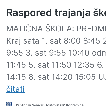
Raspored trajanja šk
MATIČNA ŠKOLA: PREDM
Kraj sata 1. sat 8:00 8:45
9:55 3. sat 9:55 10:40 odm
11:45 5. sat 11:50 12:35 6.
14:15 8. sat 14:20 15:0
Raspored
čitati
trajanja
školskih
sati
OŠ "Antun Nemčić Gostovinski" Koprivnica
i