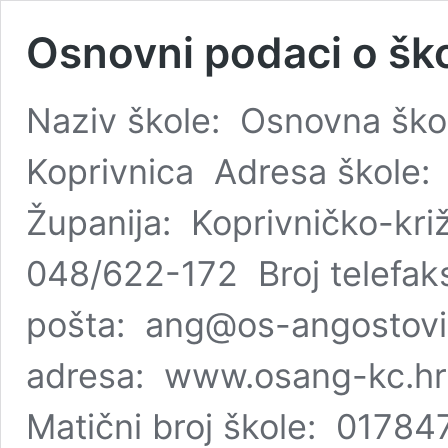
Osnovni podaci o ško
Naziv škole: Osnovna ško
Koprivnica Adresa škole:
Županija: Koprivničko-kri
048/622-172 Broj telefak
pošta: ang@os-angostovin
adresa: www.osang-kc.hr
Matični broj škole: 017